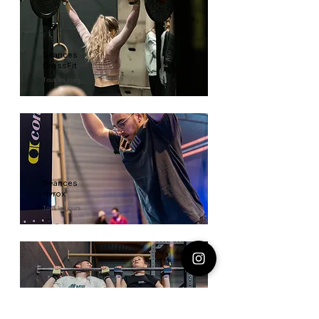
Séances
CrossFit
Tous les jours
Séances
Hyrox
Tous les jours
Spécifiques engine,