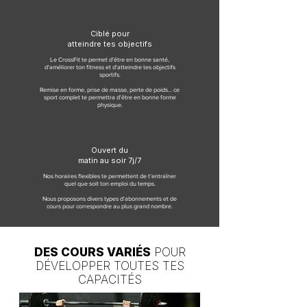
Ciblé pour
atteindre tes objectifs
Le CrossFit te permet d'être en bonne santé,
d'améliorer ton fitness et d'atteindre tes objectifs
sportifs.
Remise en forme, prise de masse, perte de poids... ce
sport complet te permettra d'être en bonne forme
physique.
Ouvert du
matin au soir 7j/7
Nos horaires flexibles te permettent de t'entraîner
quel que soit ton emploi du temps.
Nous proposons divers types d'abonnements et de
cours pour correspondre au plus grand nombre.
DES COURS VARIÉS
POUR
DÉVELOPPER TOUTES TES
CAPACITÉS