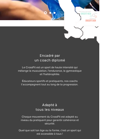
Encadré par
un coach diplomé
Le CrossFit est un sport de haute intensité qui
mélange la musculation, l'endurance, la gymnastique
et l'haltérophilie.
Éducateurs sportifs et pratiquants, nos coachs
t'accompagnent tout au long de ta progression.
Adapté à
tous les niveaux
Chaque mouvement du CrossFit est adapté au
niveau du pratiquant pour garantir cohérence et
sécurité.
Quel que soit ton âge ou ta forme, c'est un sport qui
est accessible à tous !