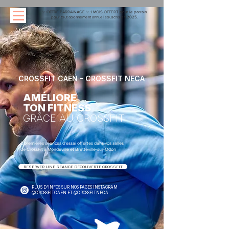
✨ OFFRE PARRAINAGE ✨ 1 MOIS OFFERT pour le parrain
pour tout abonnement annuel souscris en 2025.
CROSSFIT CAEN - CROSSFIT NECA
AMÉLIORE
TON FITNESS
GRÂCE AU CROSSFIT
2 premières séances d'essai offertes dans vos salles
de CrossFit à Mondeville et
Bretteville-sur-Odon
RÉSERVER UNE SÉANCE DÉCOUVERTE CROSSFIT
PLUS D'INFOS SUR NOS PAGES INSTAGRAM
@CROSSFITCAEN ET @CROSSFITNECA